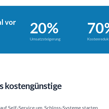
l vor
20%
70
Umsatzsteigerung
Kostenreduk
s kostengünstige
 auf Self-Service um. Schloss-Systeme starten