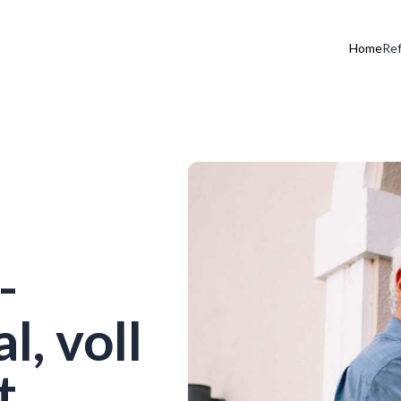
Home
Re
-
l, voll
t